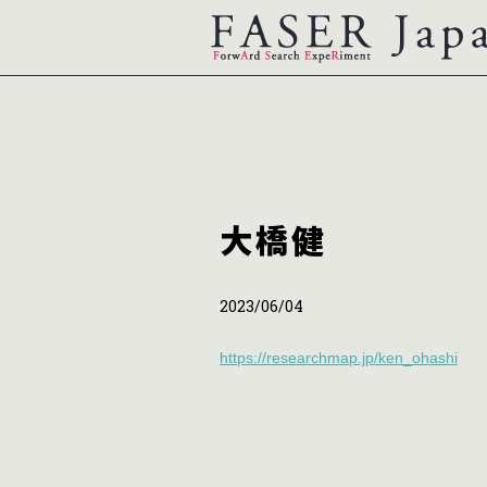
大橋健
2023/06/04
https://researchmap.jp/ken_ohashi