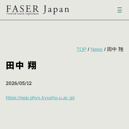
TOP
/
News
/ 田中 翔
田中 翔
2026/05/12
https://epp.phys.kyushu-u.ac.jp/